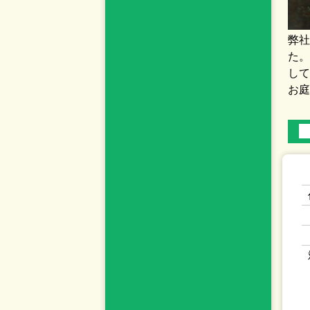
弊社
た。
して
お庭
■